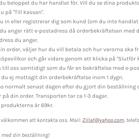
du beloppet du har handlat för. Vill du se dina produkter
u på "Till kassan".
u in eller registrerar dig som kund (om du inte handlat 
tt du anger rätt e-postadress då orderbekräftelsen med
adress du anger.
in order, väljer hur du vill betala och hur varorna ska f
pevillkor och går vidare genom att klicka på "Slutför 
 till oss samtidigt som du får en bekräftelse med e-pos
du ej mottagit din orderbekräftelse inom 1 dygn.
as normalt senast dagen efter du gjort din beställning 
 på din order. Transporten tar ca 1-3 dagar.
 produkterna är 69kr.
t välkommen att kontakta oss. Mail:
Zillaf@yahoo.com
. tele
d med din beställning!