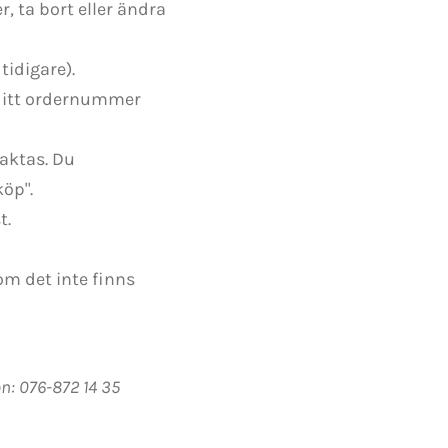
, ta bort eller ändra
tidigare).
 ditt ordernummer
raktas. Du
köp".
t.
om det inte finns
fon: 076-872 14 35