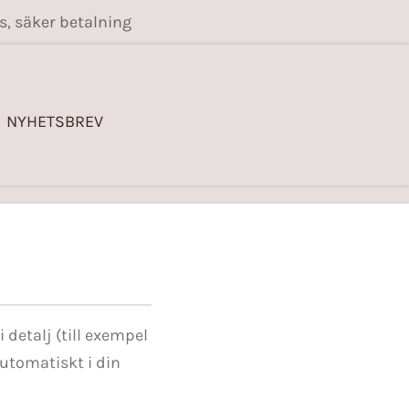
s, säker betalning
NYHETSBREV
 detalj (till exempel
automatiskt i din