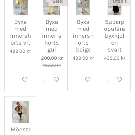
Sale!
Utsålt
Byxa
Byxa
Byxa
Superp
med
med
med
opulära
innersh
innerrs
innersh
byxkjol
orts vit
horts
orts
en
gul
beige
svart
499,00 kr
200,00 kr
499,00 kr
439,00 kr
499,00 kr
Lägg till i varukorg
Lägg till i varukorg
Lägg till i varukorg
Meddela mig 
Mönstr