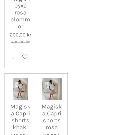
byxa
rosa
blomm
or
200,00 kr
499,00 kr
Lägg till i varukorg
Magisk
Magisk
a Capri
a Capri
shorts
shorts
khaki
rosa