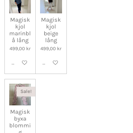
Magisk
Magisk
kjol
kjol
marinbl
beige
å lång
lång
499,00 kr
499,00 kr
Lägg till i varukorg
Lägg till i varukorg
Sale!
Magisk
byxa
blommi
g