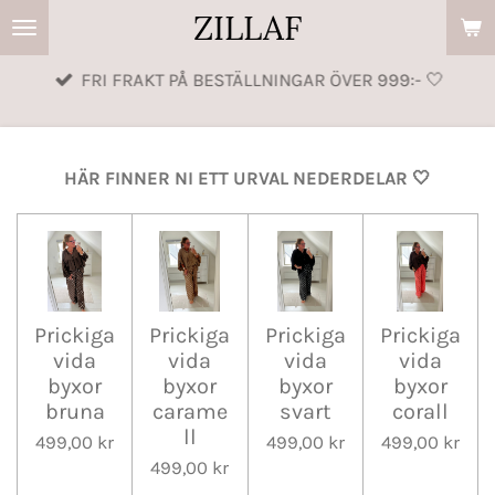
ZILLAF
Hoppa
till
FRI FRAKT PÅ BESTÄLLNINGAR ÖVER 999:- 🤍
huvudinnehållet
HÄR FINNER NI ETT URVAL NEDERDELAR 🤍
Prickiga
Prickiga
Prickiga
Prickiga
vida
vida
vida
vida
byxor
byxor
byxor
byxor
bruna
carame
svart
corall
ll
499,00 kr
499,00 kr
499,00 kr
499,00 kr