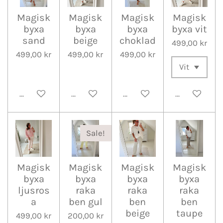
Magisk
Magisk
Magisk
Magisk
byxa
byxa
byxa
byxa vit
sand
beige
choklad
499,00 kr
499,00 kr
499,00 kr
499,00 kr
Lägg till i varukorg
Meddela mig när det är klart
Meddela mig när det är kla
Lägg till i v
Sale!
Magisk
Magisk
Magisk
Magisk
byxa
byxa
byxa
byxa
ljusros
raka
raka
raka
a
ben gul
ben
ben
beige
taupe
499,00 kr
200,00 kr