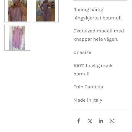
Randig härlig
långskjorta i boumull.
Oversized modell med
knappar hela vägen.
Onesize
100% ljuvlig mjuk
bomull
Från Camicia
Made in Italy
D
D
D
D
e
e
e
e