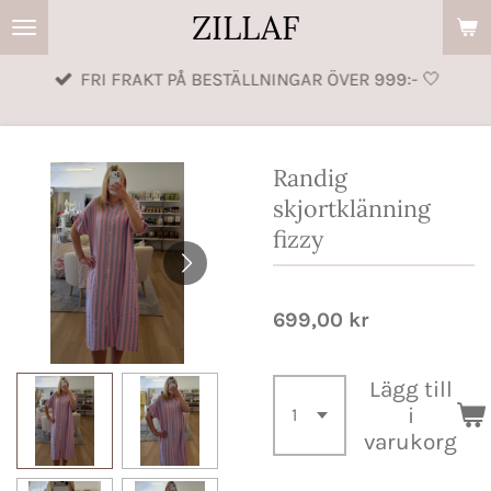
ZILLAF
Hoppa
till
FRI FRAKT PÅ BESTÄLLNINGAR ÖVER 999:- 🤍
huvudinnehållet
Randig
skjortklänning
fizzy
699,00 kr
Lägg till
i
varukorg