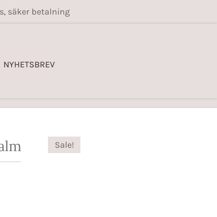
s, säker betalning
NYHETSBREV
palm
Sale!