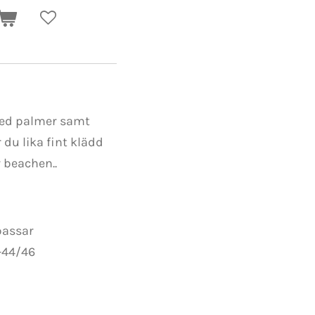
med palmer samt
du lika fint klädd
r beachen..
passar
-44/46