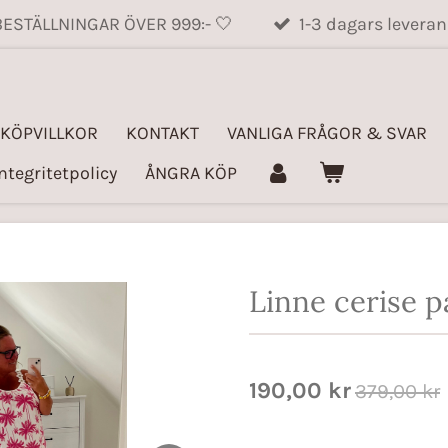
BESTÄLLNINGAR ÖVER 999:- 🤍
1-3 dagars leveran
KÖPVILLKOR
KONTAKT
VANLIGA FRÅGOR & SVAR
ntegritetpolicy
ÅNGRA KÖP
Linne cerise 
190,00 kr
379,00 kr